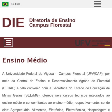
BRASIL
Simplifique!
DIE
Diretoria de Ensino
Comunica BR
Campus Florestal
Participe
Acesso à informação
☰
Legislação
Canais
Ensino Médio
A Universidade Federal de Viçosa – Campus Florestal (UFV/CAF), por
meio da Central de Ensino e Desenvolvimento Agrário de Florestal
(CEDAF) e pelo convênio com a Secretaria do Estado de Educação de
Minas Gerais (SEE/MG), oferece seis cursos técnicos integrados ao
ensino médio e concomitantes ao ensino médio, respectivamente, sendo
eles: Agropecuária, Alimentos, Eletrônica, Eletrotécnica, Hospedagem e