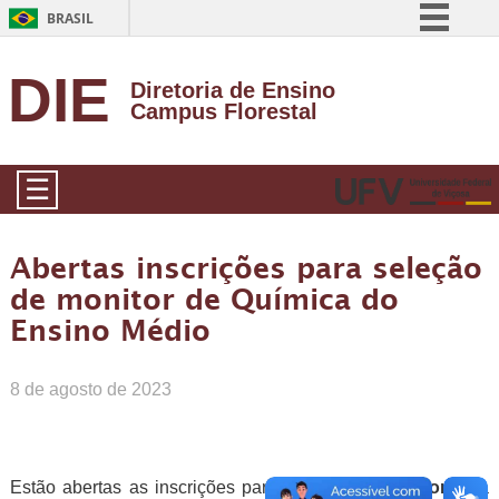
BRASIL
Simplifique!
DIE
Diretoria de Ensino
Comunica BR
Campus Florestal
Participe
Acesso à informação
☰
Legislação
Canais
Abertas inscrições para seleção
de monitor de Química do
Ensino Médio
8 de agosto de 2023
Estão abertas as inscrições para seleção de
Monitor
para