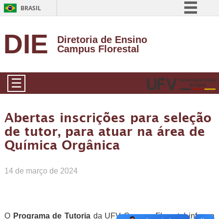
BRASIL
Simplifique!
DIE
Diretoria de Ensino
Comunica BR
Campus Florestal
Participe
Acesso à informação
☰
Legislação
Canais
Abertas inscrições para seleção
de tutor, para atuar na área de
Química Orgânica
14 de março de 2024
O
Programa de Tutoria
da UFV Campus Florestal informa