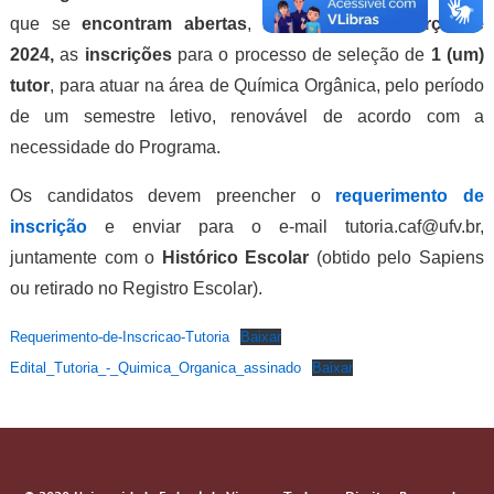
que se
encontram abertas
, até dia
18 de março de
2024,
as
inscrições
para o processo de seleção de
1 (um)
tutor
, para atuar na área de Química Orgânica, pelo período
de um semestre letivo, renovável de acordo com a
necessidade do Programa.
Os candidatos devem preencher o
requerimento de
inscrição
e enviar para o e-mail tutoria.caf@ufv.br,
juntamente com o
Histórico Escolar
(obtido pelo Sapiens
ou retirado no Registro Escolar).
Requerimento-de-Inscricao-Tutoria
Baixar
Edital_Tutoria_-_Quimica_Organica_assinado
Baixar