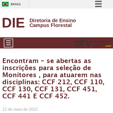
BRASIL
Simplifique!
DIE
Diretoria de Ensino
Comunica BR
Campus Florestal
Participe
Acesso à informação
☰
Legislação
Canais
Encontram – se abertas as
inscrições para seleção de
Monitores , para atuarem nas
disciplinas: CCF 212, CCF 110,
CCF 130, CCF 131, CCF 451,
CCF 441 E CCF 452.
12 de maio de 2022